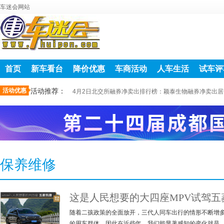
车迷会网站
首页
新车看台
降价优惠
车商活动
人车生活
试车评
活动优惠
活动推荐：
4月2日北交所融券净卖出排行榜：颖泰生物融券净卖出居
保养维修
这是人民想要的大四座MPV试驾五
随着二孩政策的全面放开，三代人同车出行的情形不断增
的用车群体。因此在近些年，我们能显著感知的变化就是，之