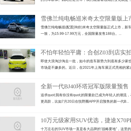
雪佛兰纯电畅巡米奇太空限量版上市
雪佛兰纯电畅巡(配置|询价)米奇太空限量版正式上市，新车
一致，为15.99-17.99万元，全国限量发售188台。...
不怕年轻怕平庸：合创Z03到店实
即使大浪淘沙淘去一批，如今的造车新势力到底有多少家
市场是不嫌多的。近日，在2021年上海车展正式亮相的紧凑型
全新一代BJ40环塔冠军版限量预售
追求quot;我有你没有quot;的限量款已成为年轻人的潮
更高阶，比如7月20日在悦野圈APP开启预售的新一代B...
10万元级家用SUV优选，捷途X70P
十万左右的SUV市场一直是各大品牌的“战略要地”，这里