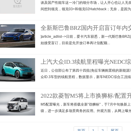
谈及国产性能车这一冷门的细分市场，让人开心也让人无
间想到领克，领克03+和领克02Hatchback；无奈，是因为..
全新斯巴鲁BRZ国内开启盲订年内
]article_adlist-->日前，爱卡汽车获悉，新一代斯巴鲁
始接受盲订，目前是先开放订单再计划配额...
上汽大众ID.3续航里程曝光NEDC
近日，公信部公布了第四十四批(免征车辆购置税的新能源
众ID.3车型的续航里程，数据显示，新车NEDC综合工况续航
2022款菱智M5将上市换狮标/配置
M5配置曝光，新车将搭载全新“劲狮标”，于7月中旬焕新
级，进一步满足多场景商务的应用。外观方面，从网上曝光的
首页
1
2
尾页