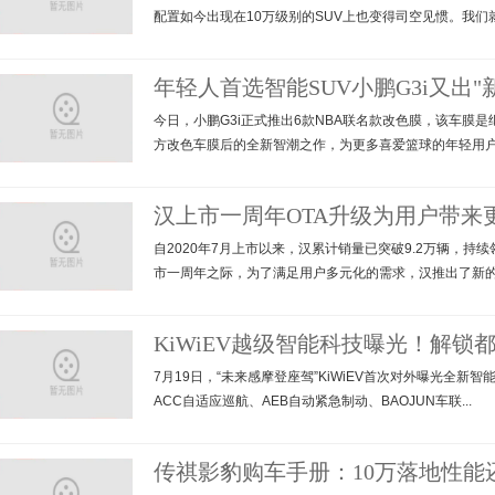
配置如今出现在10万级别的SUV上也变得司空见惯。我们就以
年轻人首选智能SUV小鹏G3i又出"
今日，小鹏G3i正式推出6款NBA联名款改色膜，该车膜是继
方改色车膜后的全新智潮之作，为更多喜爱篮球的年轻用户提
汉上市一周年OTA升级为用户带来
自2020年7月上市以来，汉累计销量已突破9.2万辆，
市一周年之际，为了满足用户多元化的需求，汉推出了新的OT
KiWiEV越级智能科技曝光！解锁
7月19日，“未来感摩登座驾”KiWiEV首次对外曝光全
ACC自适应巡航、AEB自动紧急制动、BAOJUN车联...
传祺影豹购车手册：10万落地性能